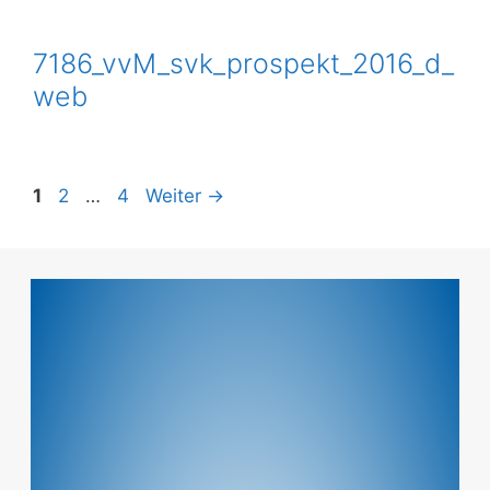
7186_vvM_svk_prospekt_2016_d_
web
1
2
…
4
Weiter
→