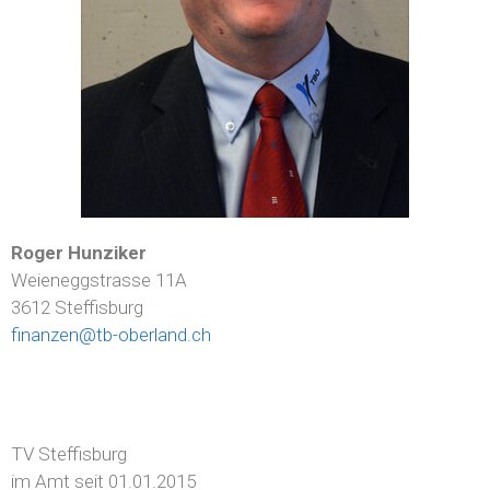
Roger Hunziker
Weieneggstrasse 11A
3612 Steffisburg
finanzen@tb-oberland.ch
TV Steffisburg
im Amt seit 01.01.2015